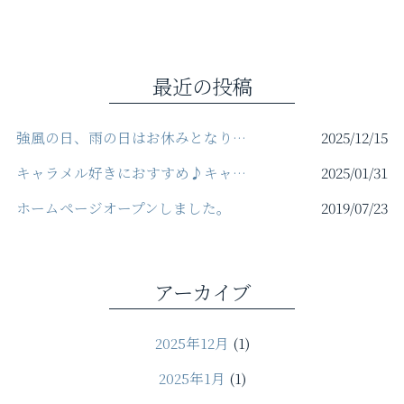
e
t
e
il
b
e
o
r
最近の投稿
o
k
強風の日、雨の日はお休みとなります。We are closed on days with strong winds or rain.
2025/12/15
キャラメル好きにおすすめ♪キャラメルソース＆バナナ
2025/01/31
ホームページオープンしました。
2019/07/23
アーカイブ
2025年12月
(1)
2025年1月
(1)