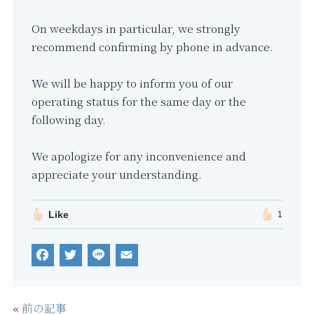
On weekdays in particular, we strongly
recommend confirming by phone in advance.
We will be happy to inform you of our
operating status for the same day or the
following day.
We apologize for any inconvenience and
appreciate your understanding.
Like
1
F
T
L
E
a
w
i
m
c
it
n
a
«
前の記事